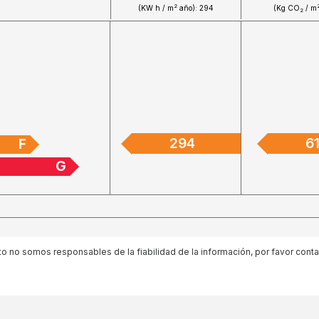
2
(KW h / m
año): 294
(Kg CO
/ m
2
294
6
F
G
 no somos responsables de la fiabilidad de la información, por favor cont