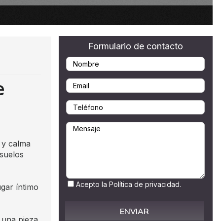
Referencia de la propiedad
Formulario de contacto
e
a y calma
 suelos
Acepto la Política de privacidad.
ugar íntimo
 una pieza