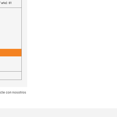
2
año): 61
1
acte con nosotros