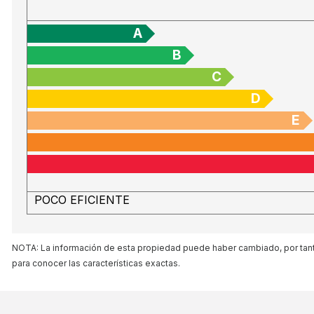
A
B
C
D
E
POCO EFICIENTE
NOTA: La información de esta propiedad puede haber cambiado, por tanto
para conocer las características exactas.