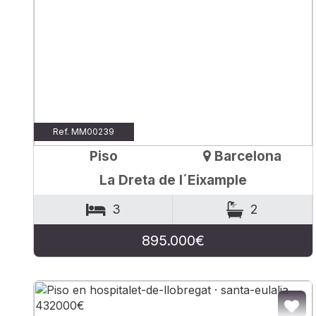
Ref. MM00239
Piso
Barcelona
La Dreta de l´Eixample
3
2
895.000€
AÑA