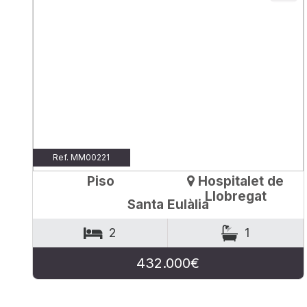
Ref. MM00221
Piso
Hospitalet de
Llobregat
Santa Eulàlia
2
1
432.000€