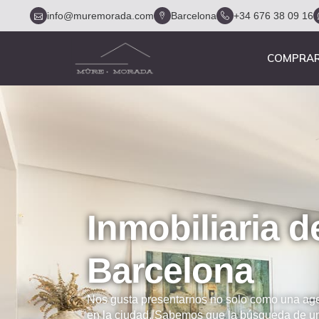
info@muremorada.com
Barcelona
+34 676 38 09 16
COMPRA
Inmobiliaria d
Barcelona
Nos gusta presentarnos no solo como una age
en la ciudad. Sabemos que la búsqueda de un 