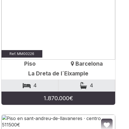
Ref. MM00226
Piso
Barcelona
La Dreta de l´Eixample
4
4
1.870.000€
R A FAVORITOS
AÑADIR A