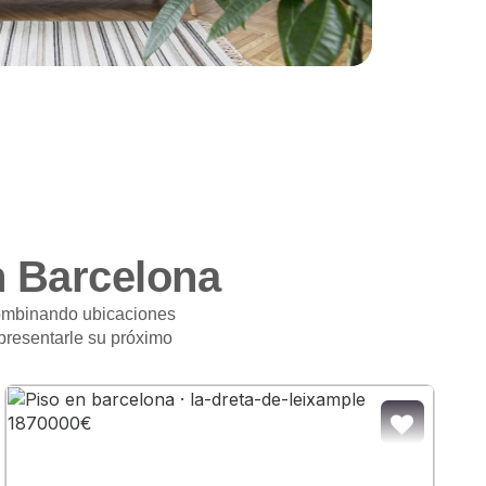
n Barcelona
combinando ubicaciones
 presentarle su próximo
R A FAVORITOS
AÑADIR A