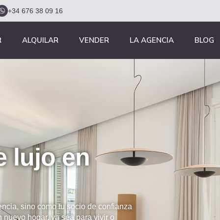
+34 676 38 09 16
R
ALQUILAR
VENDER
LA AGENCIA
BLOG
e lujo en
ncia, sino como tu socio de confianza
nuevo hogar, ya sea para vivir o