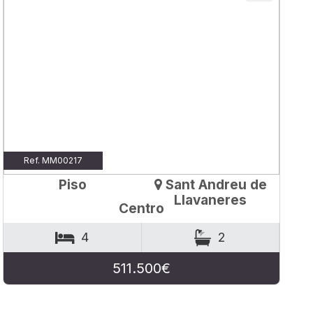
Ref. MM00217
Piso
Sant Andreu de
Llavaneres
Centro
4
2
511.500€