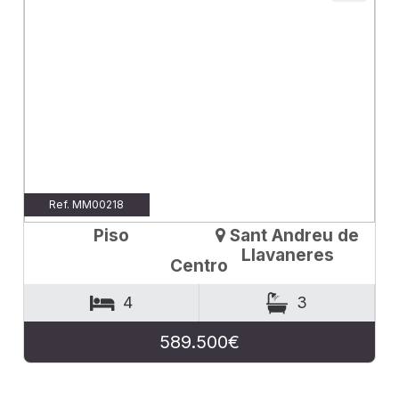
Ref. MM00218
Piso
Sant Andreu de
Llavaneres
Centro
4
3
589.500€