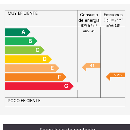
MUY EFICIENTE
Consumo
Emisiones
de energía
2
(Kg CO
/ m
2
2
(KW h / m
año): 225
A
año): 41
B
C
D
41
E
225
F
G
POCO EFICIENTE
Referencia de la propiedad
Formulario de contacto