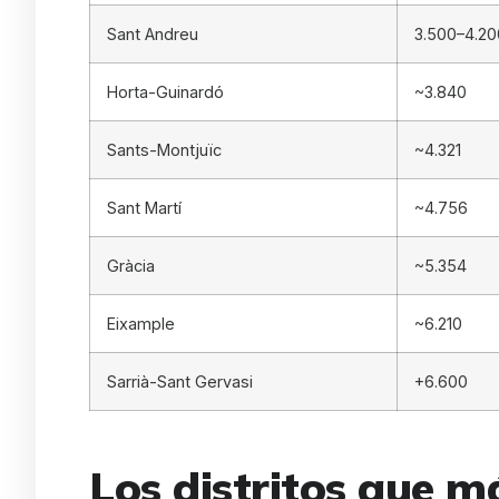
Sant Andreu
3.500–4.20
Horta-Guinardó
~3.840
Sants-Montjuïc
~4.321
Sant Martí
~4.756
Gràcia
~5.354
Eixample
~6.210
Sarrià-Sant Gervasi
+6.600
Los distritos que 