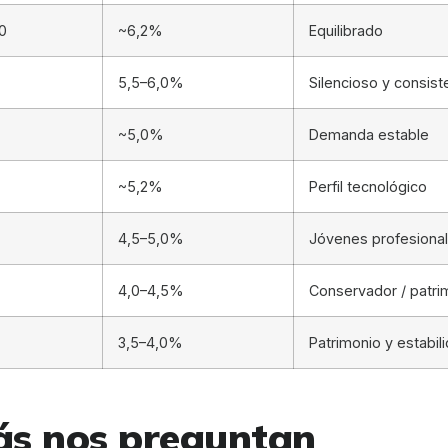
0
~6,2%
Equilibrado
5,5–6,0%
Silencioso y consist
~5,0%
Demanda estable
~5,2%
Perfil tecnológico
4,5–5,0%
Jóvenes profesiona
4,0–4,5%
Conservador / patri
3,5–4,0%
Patrimonio y estabil
más nos preguntan