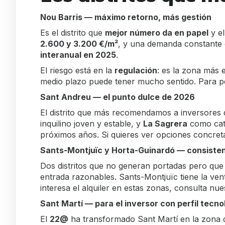
Nou Barris — máximo retorno, más gestión
Es el distrito que
mejor número da en papel
y el
2.600 y 3.200 €/m²
, y una demanda constante d
interanual en 2025
.
El riesgo está en la
regulación
: es la zona más 
medio plazo puede tener mucho sentido. Para pe
Sant Andreu — el punto dulce de 2026
El distrito que más recomendamos a inversore
inquilino joven y estable, y
La Sagrera
como cata
próximos años. Si quieres ver opciones concre
Sants-Montjuïc y Horta-Guinardó — consistenc
Dos distritos que no generan portadas pero que
entrada razonables. Sants-Montjuïc tiene la venta
interesa el alquiler en estas zonas, consulta nu
Sant Martí — para el inversor con perfil tecno
El
22@
ha transformado Sant Martí en la zona de