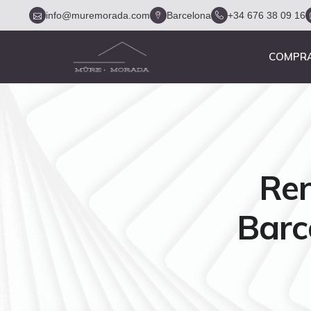
info@muremorada.com
Barcelona
+34 676 38 09 16
COMPR
Ren
Barc