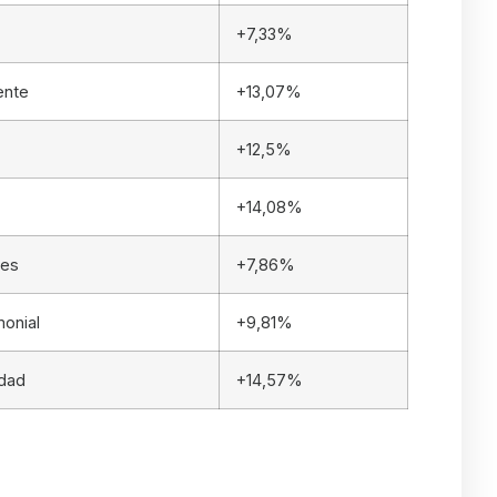
+7,33%
ente
+13,07%
+12,5%
+14,08%
les
+7,86%
monial
+9,81%
idad
+14,57%