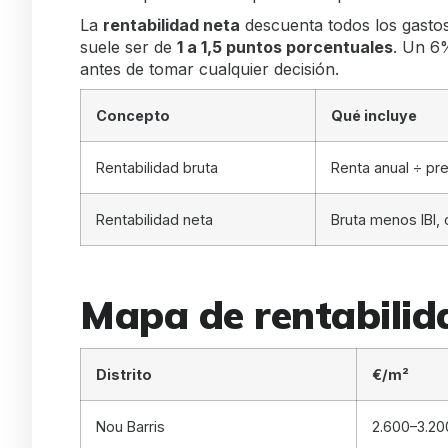
La
rentabilidad neta
descuenta todos los gastos 
suele ser de
1 a 1,5 puntos porcentuales
. Un 6%
antes de tomar cualquier decisión.
Concepto
Qué incluye
Rentabilidad bruta
Renta anual ÷ pr
Rentabilidad neta
Bruta menos IBI,
Mapa de rentabilida
Distrito
€/m²
Nou Barris
2.600–3.20