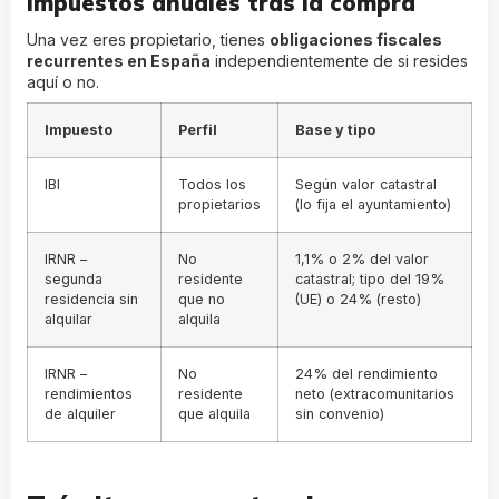
Impuestos anuales tras la compra
Una vez eres propietario, tienes
obligaciones fiscales
recurrentes en España
independientemente de si resides
aquí o no.
Impuesto
Perfil
Base y tipo
IBI
Todos los
Según valor catastral
propietarios
(lo fija el ayuntamiento)
IRNR –
No
1,1% o 2% del valor
segunda
residente
catastral; tipo del 19%
residencia sin
que no
(UE) o 24% (resto)
alquilar
alquila
IRNR –
No
24% del rendimiento
rendimientos
residente
neto (extracomunitarios
de alquiler
que alquila
sin convenio)